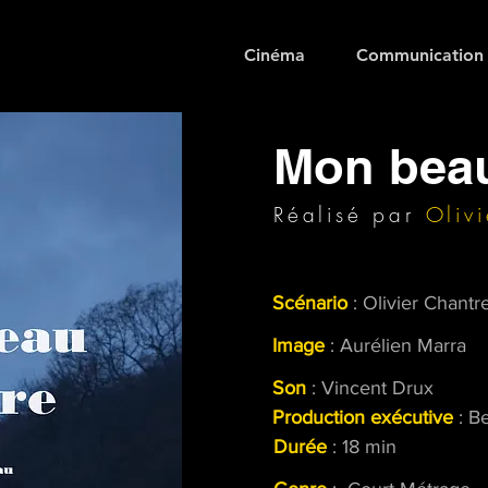
Cinéma
Communication
Mon bea
Réalisé par
Oliv
Scénario
: Olivier Chant
Image
: Aurélien Marra
Son
: Vincent Drux
Production
exécutive
: B
Durée
: 18 min