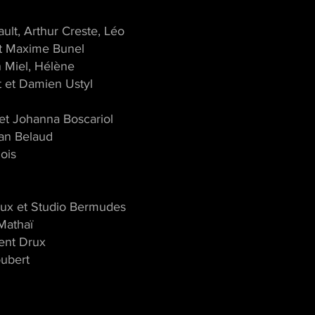
ault, Arthur Creste, Léo
 et Maxime Bunel
 Miel, Hélène
t et Damien Ustyl
 et Johanna Boscariol
ian Belaud
ois
oux et Studio Bermudes
Mathaï
ent Drux
oubert