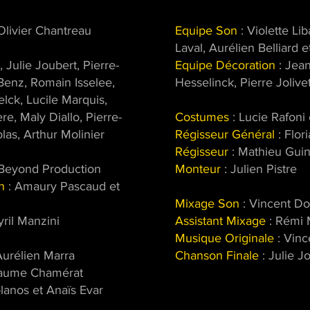
Olivier Chantreau
Equipe Son
: Violette Lib
Laval, Aurélien Belliard
 Julie Joubert, Pierre-
Equipe Décoration
: Jean
 Benz, Romain Isselee,
Hesselinck, Pierre Jolive
elck, Lucile Marquis,
e, Maly Diallo, Pierre-
Costumes
: Lucie Rafoni
las, Arthur Molinier
Régisseur Général
: Flor
Régisseur
: Mathieu Guin
Beyond Production
Monteur
: Julien Pistre
n
: Amaury Pascaud et
Mixage Son
: Vincent D
yril Manzini
Assistant Mixage
: Rémi 
Musique Originale
: Vinc
Aurélien Marra
Chanson Finale
: Julie J
laume Chamérat
lanos et Anaïs Evar