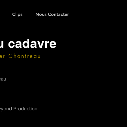
Clips
Nous Contacter
u cadavre
ier Chantreau
reau
eyond Production